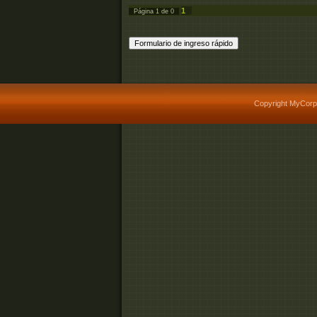
1
Página
1
de
0
Copyright MyCorp