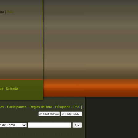
ita
|
RSS
rse
|
Entrada
vos
·
Participantes
·
Reglas del foro
·
Búsqueda
·
RSS
]