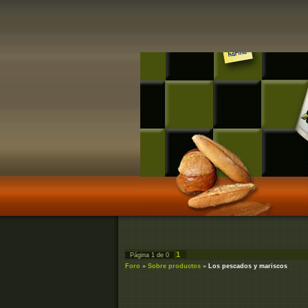
1
Página
1
de
0
Foro
»
Sobre productos
»
Los pescados y mariscos