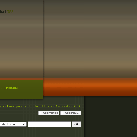
ita
|
RSS
rse
|
Entrada
vos
·
Participantes
·
Reglas del foro
·
Búsqueda
·
RSS
]