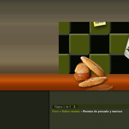
1
Página
1
de
0
Foro
»
Sobre recetas
»
Recetas de pescado y marisco