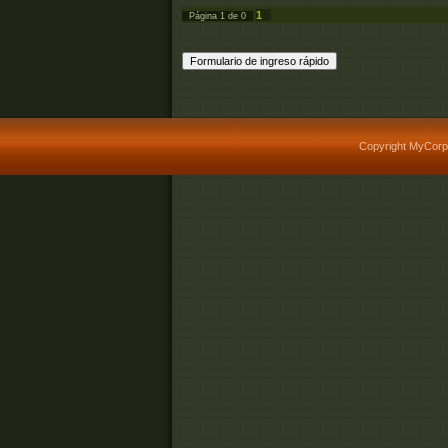
1
Página
1
de
0
Copyright MyCorp