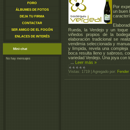
FORO
Por expe
ÁLBUMES DE FOTOS
un buen 
caracterí
DEJA TU FIRMA
CONTACTAR
Elaborad
Rueda, la Verdejo y un toque
SER AMIGO DE EL FOGÓN
viñedos propios de la bodeg
ENLACES DE INTERÉS
elaboración tradicional se real
vendimia seleccionada y manual. 
y límpida, revela una compleja n
Mini-chat
boca resulta lleno y sabroso, co
variedad Verdejo. Una joya con 
...
Leer más »
Vistas:
1719
|
Agregado por:
Fender